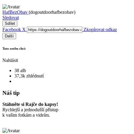
HafBezObav
(dogoutdoorhafbezobav)
Sledovat
Sdílet
Facebook
X
Zkopírovat odkaz
Další
Tuto osobu chci:
Nahlásit
38 alb
37,3k zhlédnutí
Náš tip
Stáhněte si Rajče do kapsy!
Rychlejší a jednodušší přístup
k vašim fotkám a videím.