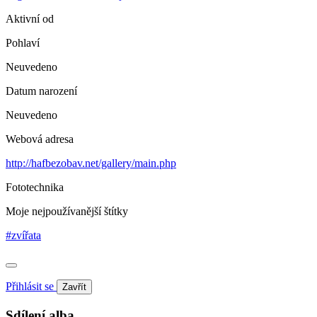
Aktivní od
Pohlaví
Neuvedeno
Datum narození
Neuvedeno
Webová adresa
http://hafbezobav.net/gallery/main.php
Fototechnika
Moje nejpoužívanější štítky
#zvířata
Přihlásit se
Zavřít
Sdílení alba