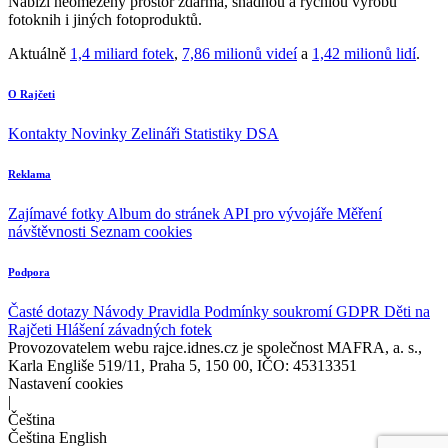
Nabízí neomezený prostor zdarma, snadnou a rychlou výrobu
fotoknih i jiných fotoproduktů.
Aktuálně
1,4 miliard fotek
,
7,86 milionů videí
a
1,42 milionů lidí
.
O Rajčeti
Kontakty
Novinky
Zelináři
Statistiky DSA
Reklama
Zajímavé fotky
Album do stránek
API pro vývojáře
Měření
návštěvnosti
Seznam cookies
Podpora
Časté dotazy
Návody
Pravidla
Podmínky soukromí
GDPR
Děti na
Rajčeti
Hlášení závadných fotek
Provozovatelem webu rajce.idnes.cz je společnost MAFRA, a. s.,
Karla Engliše 519/11, Praha 5, 150 00, IČO: 45313351
Nastavení cookies
|
Čeština
Čeština
English