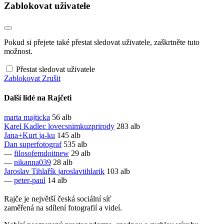
Zablokovat uživatele
Pokud si přejete také přestat sledovat uživatele, zaškrtněte tuto
možnost.
Přestat sledovat uživatele
Zablokovat
Zrušit
Další lidé na Rajčeti
marta
majticka
56 alb
Karel Kadlec
lovecsnimkuzprirody
283 alb
Jana+Kurt
ja-ku
145 alb
Dan
superfotograf
535 alb
—
filosofemdoitnew
29 alb
—
nikanna039
28 alb
Jaroslav Tihlařík
jaroslavtihlarik
103 alb
—
peter-paul
14 alb
Rajče je největší česká sociální síť
zaměřená na sdílení fotografií a videí.