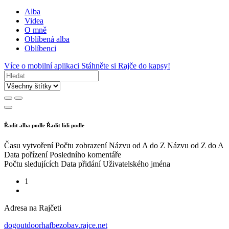
Alba
Videa
O mně
Oblíbená alba
Oblíbenci
Více o mobilní aplikaci
Stáhněte si Rajče do kapsy!
Řadit alba podle
Řadit lidi podle
Času vytvoření
Počtu zobrazení
Názvu od A do Z
Názvu od Z do A
Data pořízení
Posledního komentáře
Počtu sledujících
Data přidání
Uživatelského jména
1
Adresa na Rajčeti
dogoutdoorhafbezobav.rajce.net